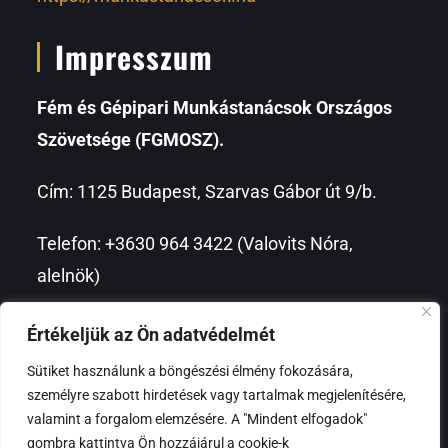
Impresszum
Fém és Gépipari Munkástanácsok Országos
Szövetsége (FGMOSZ).
Cím: 1125 Budapest, Szarvas Gábor út 9/b.
Telefon: +3630 964 3422 (Valovits Nóra,
alelnök)
Elnök – Kozma Zsolt
Értékeljük az Ön adatvédelmét
Sütiket használunk a böngészési élmény fokozására,
E-mail:
fgmosz@munkastanacsok.eu
személyre szabott hirdetések vagy tartalmak megjelenítésére,
valamint a forgalom elemzésére. A "Mindent elfogadok"
gombra kattintva Ön hozzájárul a cookie-k