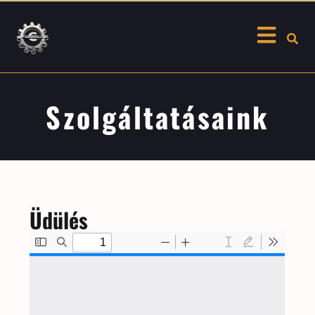
Szolgáltatásaink
Üdülés