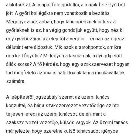
alakítsuk át. A csapat fele gödöllői, a másik fele Győrből
jött. A győri kollégákra nem vonatkozik a bezárás.
Megegyeztünk abban, hogy tanulópénznek jó lesz a
győrieknek is az, ha végig gondoljuk együtt, hogy néz ki
egy gyárbezárás az elejétől a végéig. Tegnap az egész
délutánt erre áldoztuk. Mik azok a sarokpontok, amikre
oda kell figyelni? Mi legyen a kismamák, a nyugdíj előtt
állók sorsa? A fő kérdés, hogy egy szakszervezet hogyan
tud megfelelő szociális hálót kialakítani a munkavállalók
számára.
A leépítésről jogszabály szerint az üzemi tanács
konzultál, és bár a szakszervezet vezetősége szinte
teljesen lefedi az üzemi tanácsot, de én, mint a
szakszervezet vezetője, külsős vagyok. Az üzemi tanács
már jelezte, hogy szeretne külső tanácsadót igénybe