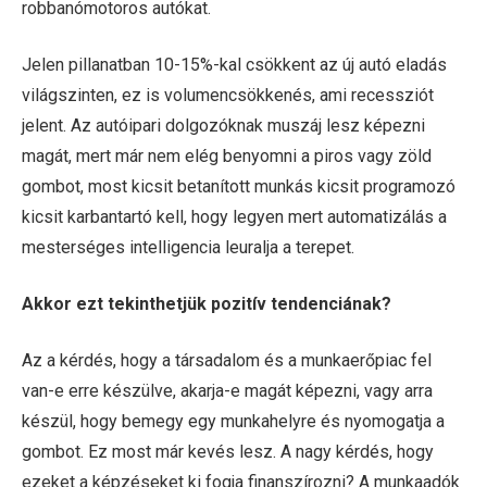
robbanómotoros autókat.
Jelen pillanatban 10-15%-kal csökkent az új autó eladás
világszinten, ez is volumencsökkenés, ami recessziót
jelent. Az autóipari dolgozóknak muszáj lesz képezni
magát, mert már nem elég benyomni a piros vagy zöld
gombot, most kicsit betanított munkás kicsit programozó
kicsit karbantartó kell, hogy legyen mert automatizálás a
mesterséges intelligencia leuralja a terepet.
Akkor ezt tekinthetjük pozitív tendenciának?
Az a kérdés, hogy a társadalom és a munkaerőpiac fel
van-e erre készülve, akarja-e magát képezni, vagy arra
készül, hogy bemegy egy munkahelyre és nyomogatja a
gombot. Ez most már kevés lesz. A nagy kérdés, hogy
ezeket a képzéseket ki fogja finanszírozni? A munkaadók