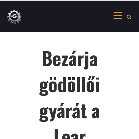
Skip
to
content
Bezárja
gödöllői
gyárát a
Lear