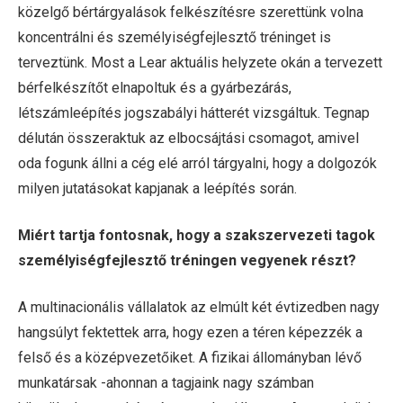
közelgő bértárgyalások felkészítésre szerettünk volna
koncentrálni és személyiségfejlesztő tréninget is
terveztünk. Most a Lear aktuális helyzete okán a tervezett
bérfelkészítőt elnapoltuk és a gyárbezárás,
létszámleépítés jogszabályi hátterét vizsgáltuk. Tegnap
délután összeraktuk az elbocsájtási csomagot, amivel
oda fogunk állni a cég elé arról tárgyalni, hogy a dolgozók
milyen jutatásokat kapjanak a leépítés során.
Miért tartja fontosnak, hogy a szakszervezeti tagok
személyiségfejlesztő tréningen vegyenek részt?
A multinacionális vállalatok az elmúlt két évtizedben nagy
hangsúlyt fektettek arra, hogy ezen a téren képezzék a
felső és a középvezetőiket. A fizikai állományban lévő
munkatársak -ahonnan a tagjaink nagy számban