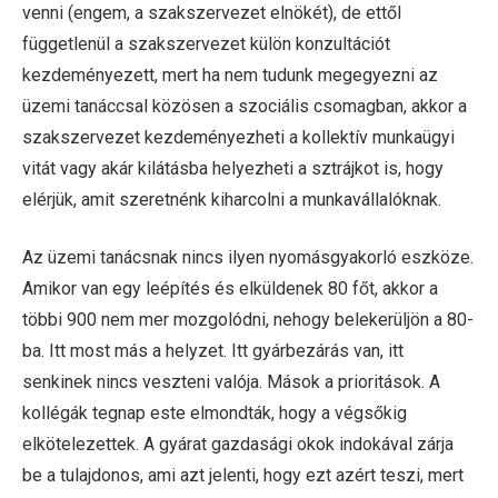
venni (engem, a szakszervezet elnökét), de ettől
függetlenül a szakszervezet külön konzultációt
kezdeményezett, mert ha nem tudunk megegyezni az
üzemi tanáccsal közösen a szociális csomagban, akkor a
szakszervezet kezdeményezheti a kollektív munkaügyi
vitát vagy akár kilátásba helyezheti a sztrájkot is, hogy
elérjük, amit szeretnénk kiharcolni a munkavállalóknak.
Az üzemi tanácsnak nincs ilyen nyomásgyakorló eszköze.
Amikor van egy leépítés és elküldenek 80 főt, akkor a
többi 900 nem mer mozgolódni, nehogy belekerüljön a 80-
ba. Itt most más a helyzet. Itt gyárbezárás van, itt
senkinek nincs veszteni valója. Mások a prioritások. A
kollégák tegnap este elmondták, hogy a végsőkig
elkötelezettek. A gyárat gazdasági okok indokával zárja
be a tulajdonos, ami azt jelenti, hogy ezt azért teszi, mert