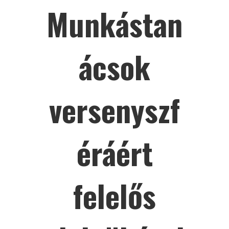
Munkástan
ácsok
versenyszf
éráért
felelős