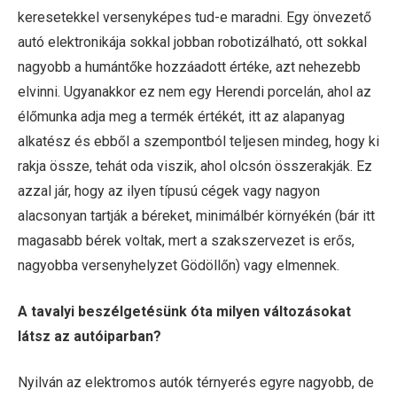
keresetekkel versenyképes tud-e maradni. Egy önvezető
autó elektronikája sokkal jobban robotizálható, ott sokkal
nagyobb a humántőke hozzáadott értéke, azt nehezebb
elvinni. Ugyanakkor ez nem egy Herendi porcelán, ahol az
élőmunka adja meg a termék értékét, itt az alapanyag
alkatész és ebből a szempontból teljesen mindeg, hogy ki
rakja össze, tehát oda viszik, ahol olcsón összerakják. Ez
azzal jár, hogy az ilyen típusú cégek vagy nagyon
alacsonyan tartják a béreket, minimálbér környékén (bár itt
magasabb bérek voltak, mert a szakszervezet is erős,
nagyobba versenyhelyzet Gödöllőn) vagy elmennek.
A tavalyi beszélgetésünk óta milyen változásokat
látsz az autóiparban?
Nyilván az elektromos autók térnyerés egyre nagyobb, de