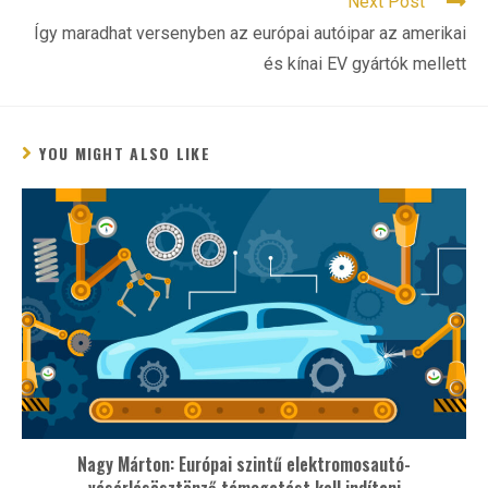
Next Post
Így maradhat versenyben az európai autóipar az amerikai
és kínai EV gyártók mellett
YOU MIGHT ALSO LIKE
Nagy Márton: Európai szintű elektromosautó-
vásárlásösztönző támogatást kell indítani