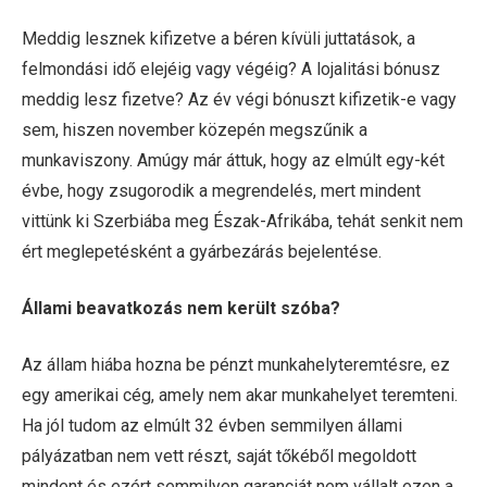
Meddig lesznek kifizetve a béren kívüli juttatások, a
felmondási idő elejéig vagy végéig? A lojalitási bónusz
meddig lesz fizetve? Az év végi bónuszt kifizetik-e vagy
sem, hiszen november közepén megszűnik a
munkaviszony. Amúgy már áttuk, hogy az elmúlt egy-két
évbe, hogy zsugorodik a megrendelés, mert mindent
vittünk ki Szerbiába meg Észak-Afrikába, tehát senkit nem
ért meglepetésként a gyárbezárás bejelentése.
Állami beavatkozás nem került szóba?
Az állam hiába hozna be pénzt munkahelyteremtésre, ez
egy amerikai cég, amely nem akar munkahelyet teremteni.
Ha jól tudom az elmúlt 32 évben semmilyen állami
pályázatban nem vett részt, saját tőkéből megoldott
mindent és ezért semmilyen garanciát nem vállalt ezen a