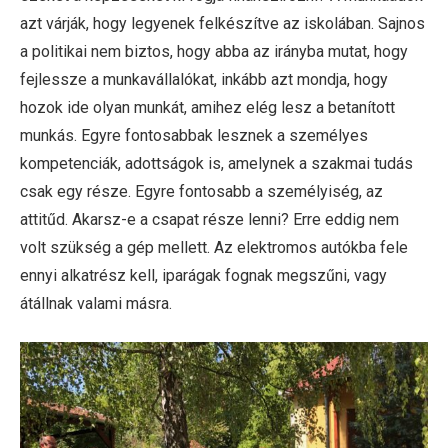
azt várják, hogy legyenek felkészítve az iskolában. Sajnos
a politikai nem biztos, hogy abba az irányba mutat, hogy
fejlessze a munkavállalókat, inkább azt mondja, hogy
hozok ide olyan munkát, amihez elég lesz a betanított
munkás. Egyre fontosabbak lesznek a személyes
kompetenciák, adottságok is, amelynek a szakmai tudás
csak egy része. Egyre fontosabb a személyiség, az
attitűd. Akarsz-e a csapat része lenni? Erre eddig nem
volt szükség a gép mellett. Az elektromos autókba fele
ennyi alkatrész kell, iparágak fognak megszűni, vagy
átállnak valami másra.