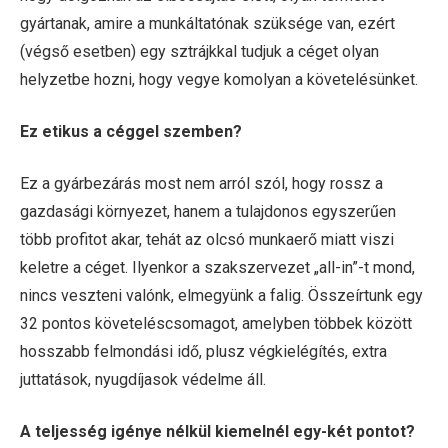
gyártanak, amire a munkáltatónak szüksége van, ezért
(végső esetben) egy sztrájkkal tudjuk a céget olyan
helyzetbe hozni, hogy vegye komolyan a követelésünket.
Ez etikus a céggel szemben?
Ez a gyárbezárás most nem arról szól, hogy rossz a
gazdasági környezet, hanem a tulajdonos egyszerűen
több profitot akar, tehát az olcsó munkaerő miatt viszi
keletre a céget. Ilyenkor a szakszervezet „all-in”-t mond,
nincs veszteni valónk, elmegyünk a falig. Összeírtunk egy
32 pontos követeléscsomagot, amelyben többek között
hosszabb felmondási idő, plusz végkielégítés, extra
juttatások, nyugdíjasok védelme áll.
A teljesség igénye nélkül kiemelnél egy-két pontot?