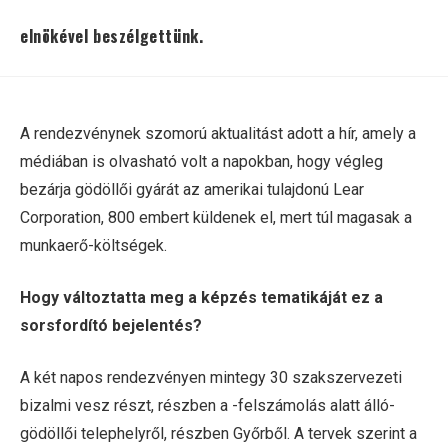
elnökével beszélgettünk.
A rendezvénynek szomorú aktualitást adott a hír, amely a
médiában is olvasható volt a napokban, hogy végleg
bezárja gödöllői gyárát az amerikai tulajdonú Lear
Corporation, 800 embert küldenek el, mert túl magasak a
munkaerő-költségek.
Hogy változtatta meg a képzés tematikáját ez a
sorsfordító bejelentés?
A két napos rendezvényen mintegy 30 szakszervezeti
bizalmi vesz részt, részben a -felszámolás alatt álló-
gödöllői telephelyről, részben Győrből. A tervek szerint a