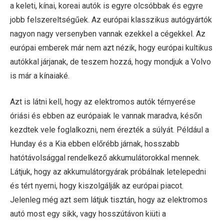
a keleti, kínai, koreai autók is egyre olcsóbbak és egyre
jobb felszereltségűek. Az európai klasszikus autógyártók
nagyon nagy versenyben vannak ezekkel a cégekkel. Az
európai emberek már nem azt nézik, hogy európai kultikus
autókkal járjanak, de teszem hozzá, hogy mondjuk a Volvo
is már a kínaiaké.
Azt is látni kell, hogy az elektromos autók térnyerése
óriási és ebben az európaiak le vannak maradva, későn
kezdtek vele foglalkozni, nem érezték a súlyát. Például a
Hunday és a Kia ebben előrébb járnak, hosszabb
hatótávolsággal rendelkező akkumulátorokkal mennek.
Látjuk, hogy az akkumulátorgyárak próbálnak letelepedni
és tért nyerni, hogy kiszolgálják az európai piacot.
Jelenleg még azt sem látjuk tisztán, hogy az elektromos
autó most egy sikk, vagy hosszútávon kiüti a