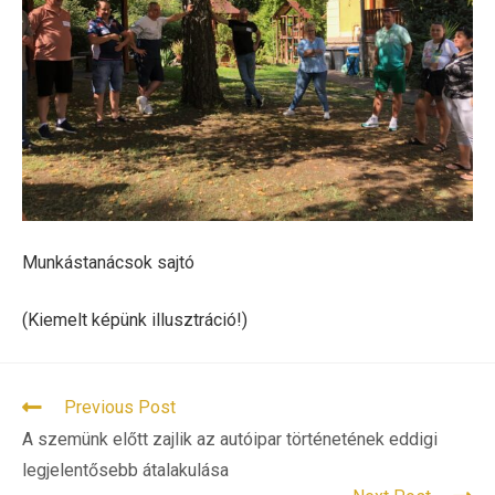
Munkástanácsok sajtó
(Kiemelt képünk illusztráció!)
READ
Previous Post
MORE
A szemünk előtt zajlik az autóipar történetének eddigi
ARTICLES
legjelentősebb átalakulása