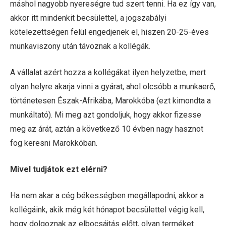
máshol nagyobb nyereségre tud szert tenni. Ha ez így van,
akkor itt mindenkit becsülettel, a jogszabályi
kötelezettségen felül engedjenek el, hiszen 20-25-éves
munkaviszony után távoznak a kollégák.
A vállalat azért hozza a kollégákat ilyen helyzetbe, mert
olyan helyre akarja vinni a gyárat, ahol olcsóbb a munkaerő,
történetesen Észak-Afrikába, Marokkóba (ezt kimondta a
munkáltató). Mi meg azt gondoljuk, hogy akkor fizesse
meg az árát, aztán a következő 10 évben nagy hasznot
fog keresni Marokkóban.
Mivel tudjátok ezt elérni?
Ha nem akar a cég békességben megállapodni, akkor a
kollégáink, akik még két hónapot becsülettel végig kell,
hogy dolgoznak az elbocsájtás előtt, olyan terméket