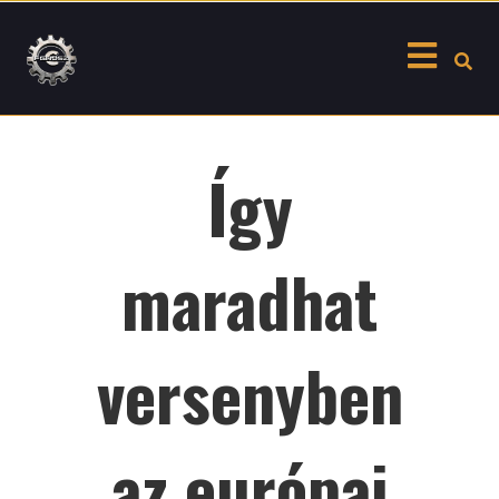
Skip
to
content
Így
maradhat
versenyben
az európai