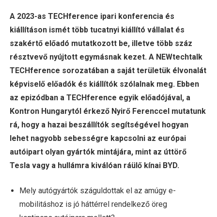
A 2023-as TECHference ipari konferencia és
kiállításon ismét több tucatnyi kiállító vállalat és
szakértő előadó mutatkozott be, illetve több száz
résztvevő nyújtott egymásnak kezet. A NEWtechtalk
TECHference sorozatában a saját területük élvonalát
képviselő előadók és kiállítók szólalnak meg. Ebben
az epizódban a TECHference egyik előadójával, a
Kontron Hungarytól érkező Nyirő Ferenccel mutatunk
rá, hogy a hazai beszállítók segítségével hogyan
lehet nagyobb sebességre kapcsolni az európai
autóipart olyan gyártók mintájára, mint az úttörő
Tesla vagy a hullámra kiválóan ráülő kínai BYD.
Mely autógyártók száguldottak el az amúgy e-
mobilitáshoz is jó háttérrel rendelkező öreg