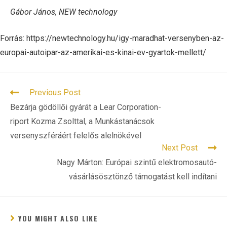
Gábor János, NEW technology
Forrás: https://newtechnology.hu/igy-maradhat-versenyben-az-
europai-autoipar-az-amerikai-es-kinai-ev-gyartok-mellett/
READ
Previous Post
MORE
Bezárja gödöllői gyárát a Lear Corporation-
ARTICLES
riport Kozma Zsolttal, a Munkástanácsok
versenyszféráért felelős alelnökével
Next Post
Nagy Márton: Európai szintű elektromosautó-
vásárlásösztönző támogatást kell indítani
YOU MIGHT ALSO LIKE