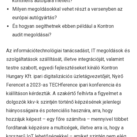
kontinens autóipara mellett?
Milyen megoldásokkal vehet részt a versenyben az
európai autógyártás?
És hogyan segíthetnek ebben például a Kontron
audit megoldásai?
Az információtechnológiai tanácsadást, IT megoldások és
szolgáltatások szállítását, illetve integrációját, valamint
testre szabott, egyedi fejlesztéseket kínáló Kontron
Hungary Kft. ipari digitalizációs üzletágvezetőjét, Nyirő
Ferencet a 2023-as TECHference ipari konferencia és
kiállításon kérdeztük. A szakértő felhívta a figyelmet a
dolgozók kkv-k szintjén történő képzésének jelenlegi
hiányosságaira és potenciális hasznára, arra, hogy
hozzájuk képest – egy főre számítva – mennyivel többet
fordítanak képzésre a multicégek, illetve arra is, hogy a
korszerű IoT lehetőségekkel – amiket szintén nem elég