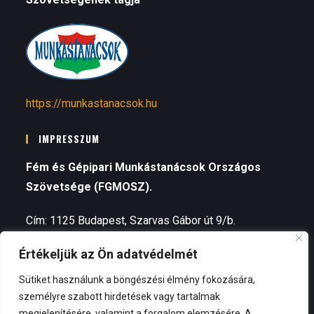
https://munkastanacsok.hu
IMPRESSZUM
Fém és Gépipari Munkástanácsok Országos
Szövetsége (FGMOSZ).
Cím: 1125 Budapest, Szarvas Gábor út 9/b.
Értékeljük az Ön adatvédelmét
Telefon: +3630 964 3422 (Valovits Nóra, alelnök)
Sütiket használunk a böngészési élmény fokozására,
Elnök – Kozma Zsolt
személyre szabott hirdetések vagy tartalmak
megjelenítésére, valamint a forgalom elemzésére. A