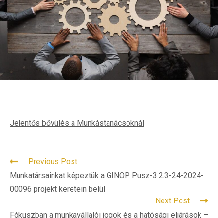
Jelentős bővülés a Munkástanácsoknál
READ
Previous Post
MORE
Munkatársainkat képeztük a GINOP Pusz-3.2.3-24-2024-
ARTICLES
00096 projekt keretein belül
Next Post
Fókuszban a munkavállalói jogok és a hatósági eljárások –