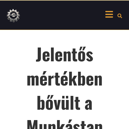
Skip
to
content
Jelentős
mértékben
bővült a
Munkástan