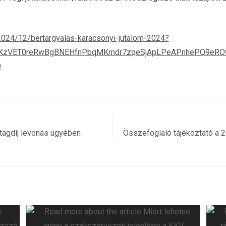
2024/12/bertargyalas-karacsonyi-jutalom-2024?
KzVET0reRwBgBNEHfnPbqMKmdr7zqeSjApLPeAPnhePQ9eROf
Q
tagdíj levonás ügyében
Összefoglaló tájékoztató a 20