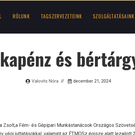
L
RÓLUNK
TAGSZERVEZETEINK
SZOLGÁLTATÁSAINK
kapénz és bértárg
Valovits Nóra
december 21, 2024
a Zsolt,a Fém- és Gépipari Munkástanácsok Országos Szövetsé
 végi juttatásokkal ,valamint az ÉTMOSz égisze alatt lezajlott 