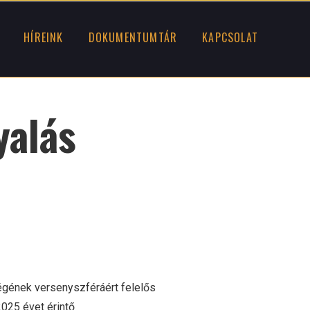
HÍREINK
DOKUMENTUMTÁR
KAPCSOLAT
yalás
gének versenyszféráért felelős
2025 évet érintő