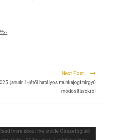
fx-
Next Post
25. január 1-jétől hatályos munkajogi tárgyú
módosításokról