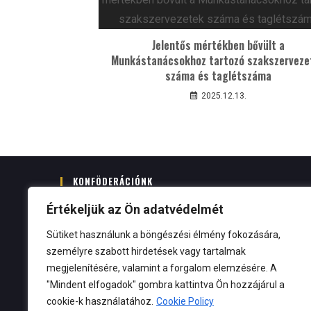
Jelentős mértékben bővült a
Munkástanácsokhoz tartozó szakszerveze
száma és taglétszáma
2025.12.13.
KONFÖDERÁCIÓNK
Értékeljük az Ön adatvédelmét
Az FGMOSZ a Munkástanácsok Országos Szöve
Sütiket használunk a böngészési élmény fokozására,
személyre szabott hirdetések vagy tartalmak
megjelenítésére, valamint a forgalom elemzésére. A
https://munkastanacsok.hu
"Mindent elfogadok" gombra kattintva Ön hozzájárul a
cookie-k használatához.
Cookie Policy