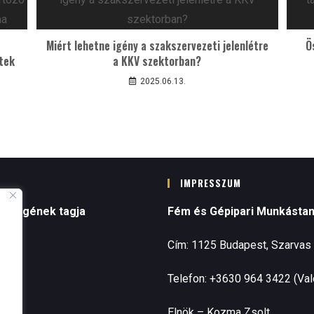
Miért lehetne igény a szakszervezeti jelenlétre
Ö
tek
a KKV szektorban?
2025.06.13.
IMPRESSZUM
tségének tagja
Fém és Gépipari Munkásta
Cím: 1125 Budapest, Szarvas 
Telefon: +3630 964 3422 (Valo
Elnök – Kozma Zsolt