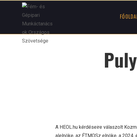
Skip
to
FŐOLDA
content
Puly
A HEOL.hu kérdéseire válaszolt Kozm
alelnöke, az ÉTMOSz elnöke, a 2024. év