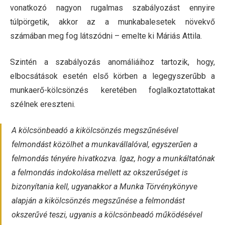
vonatkozó nagyon rugalmas szabályozást ennyire
túlpörgetik, akkor az a munkabalesetek növekvő
számában meg fog látszódni – emelte ki Máriás Attila.
Szintén a szabályozás anomáliáihoz tartozik, hogy,
elbocsátások esetén első körben a legegyszerűbb a
munkaerő-kölcsönzés keretében foglalkoztatottakat
szélnek ereszteni.
A kölcsönbeadó a kikölcsönzés megszűnésével
felmondást közölhet a munkavállalóval, egyszerűen a
felmondás tényére hivatkozva. Igaz, hogy a munkáltatónak
a felmondás indokolása mellett az okszerűséget is
bizonyítania kell, ugyanakkor a Munka Törvénykönyve
alapján a kikölcsönzés megszűnése a felmondást
okszerűvé teszi, ugyanis a kölcsönbeadó működésével