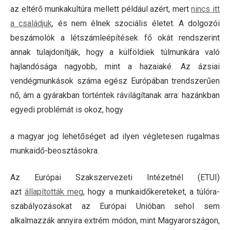
az eltérő munkakultúra mellett például azért, mert
nincs itt
a családjuk
, és nem élnek szociális életet. A dolgozói
beszámolók a létszámleépítések fő okát rendszerint
annak tulajdonítják, hogy a külföldiek túlmunkára való
hajlandósága nagyobb, mint a hazaiaké. Az ázsiai
vendégmunkások száma egész Európában trendszerűen
nő, ám a gyárakban történtek rávilágítanak arra: hazánkban
egyedi problémát is okoz, hogy
a magyar jog lehetőséget ad ilyen végletesen rugalmas
munkaidő-beosztásokra.
Az Európai Szakszervezeti Intézetnél (ETUI)
azt
állapították meg
, hogy a munkaidőkereteket, a túlóra-
szabályozásokat az Európai Unióban sehol sem
alkalmazzák annyira extrém módon, mint Magyarországon,