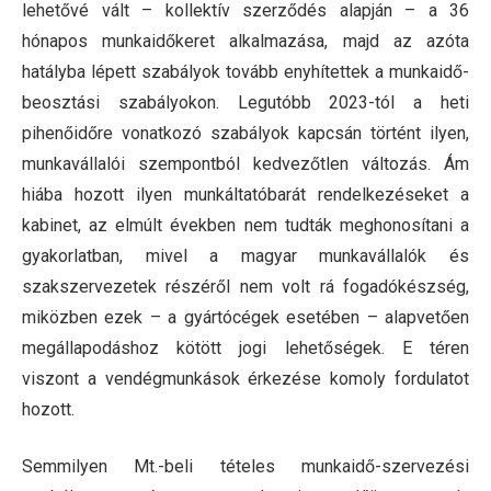
lehetővé vált – kollektív szerződés alapján – a 36
hónapos munkaidőkeret alkalmazása, majd az azóta
hatályba lépett szabályok tovább enyhítettek a munkaidő-
beosztási szabályokon. Legutóbb 2023-tól a heti
pihenőidőre vonatkozó szabályok kapcsán történt ilyen,
munkavállalói szempontból kedvezőtlen változás. Ám
hiába hozott ilyen munkáltatóbarát rendelkezéseket a
kabinet, az elmúlt években nem tudták meghonosítani a
gyakorlatban, mivel a magyar munkavállalók és
szakszervezetek részéről nem volt rá fogadókészség,
miközben ezek – a gyártócégek esetében – alapvetően
megállapodáshoz kötött jogi lehetőségek. E téren
viszont
a vendégmunkások érkezése komoly fordulatot
hozott.
Semmilyen Mt.-beli tételes munkaidő-szervezési