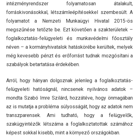
intézményrendszer folyamatosan átalakult,
forráskivonásokkal, létszámleépítésekkel szembesült. A
folyamatot a Nemzeti Munkaügyi Hivatal 2015-ös
megszűnése tetőzte be. Ezt követően a szakterületek –
foglalkoztatás-felügyeleti és munkavédelmi főosztály
néven – a kormányhivatalok hatáskörébe kerültek, melyek
még kevesebb pénzt és erőforrást tudnak mozgósítani a
szabályok betartatása érdekében.
Arról, hogy hányan dolgoznak jelenleg a foglalkoztatás-
felügyeleti hatóságnál, nincsenek nyilvános adatok –
mondta Szabó Imre Szilárd, hozzátéve, hogy önmagában
az is mutatja a probléma súlyosságát, hogy az adatok nem
transzparensek. Ami tudható, hogy a felügyelők,
szakügyintézők létszáma a foglalkoztatottak számához
képest sokkal kisebb, mint a környező országokban.