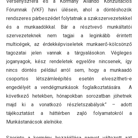
Versenyszféra és a Kormány Állandó Konzultációs
Fórumnak (VKF) havi ülésein, ahol a döntéshozók
rendszeres párbeszédet folytatnak a szakszervezetekkel
és a munkaadókkal. Bár a résztvevő munkáltatói
szervezeteknek nem tagjai a leginkább érintett
multicégek, az érdekképviseletek munkaerő-kölcsönző
tagozatai jelen vannak a tárgyalásokon. Végleges
joganyagok, kész rendeletek egyelőre nincsenek, így
nincs döntés például arról sem, hogy a munkaadó
csoportos létszámleépítés esetén elveszítheti-e
engedélyét a vendégmunkások foglalkoztatására. A
következő hetekben, hónapokban sorozatban jöhetnek
majd ki a vonatkozó részletszabályok” – adott
tájékoztatást a háttérben zajló folyamatokról a
Munkástanácsok alelnöke.
Szerinte a kormány hozzáállása nagyot változott azt