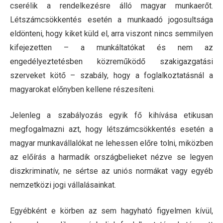
cserélik a rendelkezésre álló magyar munkaerőt.
Létszámcsökkentés esetén a munkaadó jogosultsága
eldönteni, hogy kiket küld el, arra viszont nincs semmilyen
kifejezetten – a munkáltatókat és nem az
engedélyeztetésben közreműködő szakigazgatási
szerveket kötő – szabály, hogy a foglalkoztatásnál a
magyarokat előnyben kellene részesíteni.
Jelenleg a szabályozás egyik fő kihívása etikusan
megfogalmazni azt, hogy létszámcsökkentés esetén a
magyar munkavállalókat ne lehessen előre tolni, miközben
az előírás a harmadik országbelieket nézve se legyen
diszkriminatív, ne sértse az uniós normákat vagy egyéb
nemzetközi jogi vállalásainkat.
Egyébként e körben az sem hagyható figyelmen kívül,