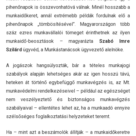
pihenőnapok is összevonhatóvá válnak. Minél hosszabb a
munkaidőkeret, annál extrémebb példák fordulnak elő a
pihenőnapok „tömbösítésével”. Magyarországon több
száz ezres munkavállalói tömeget érinthetnek az ilyen
munkaidő-beosztások – magyarázta
Szabó Imre
Szilárd
ügyvéd, a Munkástanácsok ügyvezető alelnöke.
A jogászok hangsúlyozták, bár a tételes munkajogi
szabályok alapján lehetséges akár az igen hosszú távú,
heteken át történő egybefüggő munkavégzés is, az Mt.
munkavédelmi rendelkezéseivel – például az egészséget
nem veszélyeztető és biztonságos munkavégzés
szabályaival – ellentétes lehet az, ha a munkaadó ennyire
szélsőséges foglalkoztatási helyzeteket teremt.
Ha – mint azt a beszámolók állítják – a munkaidőkeretre