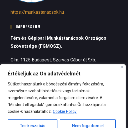
https://munkastanacsok.hu
IMPRESSZUM
Fém és Gépipari Munkástanácsok Országos
Szövetsége (FGMOSZ).
Cím: 1125 Budapest, Szarvas Gábor út 9/b.
Értékeljük az Ön adatvédelmét
Telefon: +3630 964 3422 (Valovits Nóra, alelnök)
Sütiket használunk a böngészési élmény fokozására,
Elnök – Kozma Zsolt
személyre szabott hirdetések vagy tartalmak
megjelenítésére, valamint a forgalom elemzésére. A
E-mail:
fgmosz@munkastanacsok.eu
"Mindent elfogadok" gombra kattintva Ön hozzájárul a
cookie-k használatához.
Cookie Policy
Testreszabás
Nem fogadom el