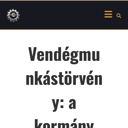
Skip
to
content
Vendégmu
nkástörvén
y: a
kormány