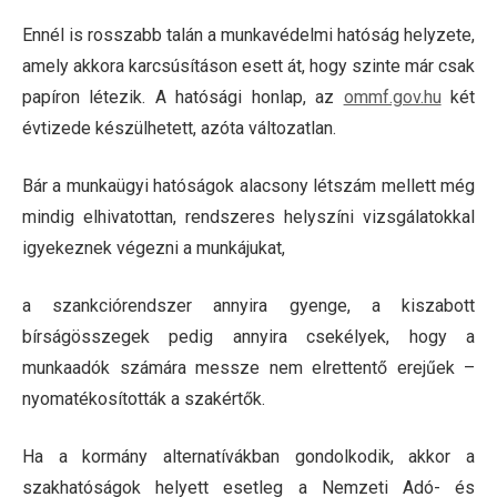
Ennél is rosszabb talán a munkavédelmi hatóság helyzete,
amely akkora karcsúsításon esett át, hogy szinte már csak
papíron létezik. A hatósági honlap, az
ommf.gov.hu
két
évtizede készülhetett, azóta változatlan.
Bár a munkaügyi hatóságok alacsony létszám mellett még
mindig elhivatottan, rendszeres helyszíni vizsgálatokkal
igyekeznek végezni a munkájukat,
a szankciórendszer annyira gyenge, a kiszabott
bírságösszegek pedig annyira csekélyek, hogy a
munkaadók számára messze nem elrettentő erejűek
–
nyomatékosították a szakértők.
Ha a kormány alternatívákban gondolkodik, akkor a
szakhatóságok helyett esetleg a Nemzeti Adó- és