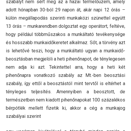
szabályt nem sért meg az a hazai termelőüzem, amely
adott hónapban 30-ból 29 napon át, akár napi 12 órás –
külön megállapodás szerinti munkaközi szünettel együtt
13 órás – munkarendben dolgoztat egy operátort, feltéve,
hogy például többműszakos a munkáltató tevékenysége
és hosszabb munkaidőkeretet alkalmaz. Sőt, a törvény azt
is lehetővé teszi, hogy a munkáltató ugyan a munkaidő-
beosztásban megjelöli a heti pihenőnapot, de ténylegesen
nem adja ki azt. Tekintettel arra, hogy a heti két
pihenőnapra vonatkozó szabály az Mt.-ben beosztási
szabály, így ettől a beosztástól mint tervtől is eltérhet a
tényleges teljesítés. Amennyiben a beosztott, de
természetben nem kiadott pihenőnapokat 100 százalékos
bérpótlék mellett fizetik ki, akkor a cég a munkajog
szabályai szerint