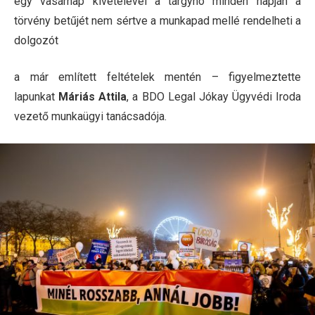
egy vasárnap kivételével a tárgyhó minden napján a
törvény betűjét nem sértve a munkapad mellé rendelheti a
dolgozót
a már említett feltételek mentén – figyelmeztette
lapunkat
Máriás Attila
, a BDO Legal Jókay Ügyvédi Iroda
vezető munkaügyi tanácsadója.