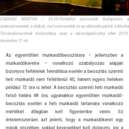
CSANÁDI MÁRTON / 24.HU
Tüntetést szerveztek Budapestre a
szakszervezetek, a diákok, civil szervezetek és az ellenzéki pártok a Munka
Törvénykönyvének módosítása, azaz a rabszolgatörvény ellen 2018.
december 21-én.
Az egyenlőtlen munkaidőbeosztásra – jellemzően a
munkaidőkeretre – vonatkozó szabályozás alapján
bizonyos feltételek fennállása esetén a beosztás szerinti
heti munkaidő nem feltétlenül 40, hanem egyes heteken
például 72 óra is lehet. A beosztás szerinti heti munkaidő
felső határa 48 óra, ugyanakkor egyenlőtlen munkaidő-
beosztás esetén a heti munkaidő tartamára vonatkozó
mértéket átlagban kell figyelembe venni. Ez
értelemszerűen azt jelenti, hogy a munkaidőkeret egy
másik részében sokkal kevesebbet kell dolgozni, így a