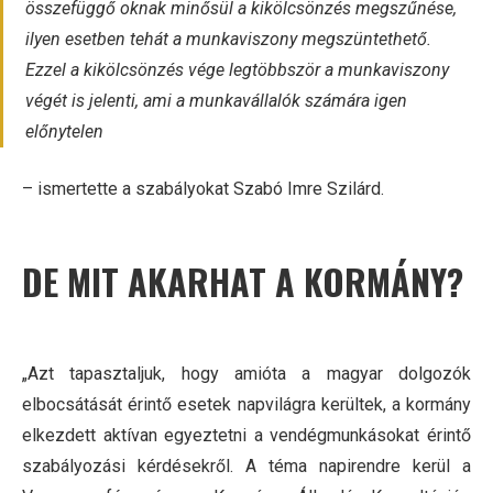
összefüggő oknak minősül a kikölcsönzés megszűnése,
ilyen esetben tehát a munkaviszony megszüntethető.
Ezzel a kikölcsönzés vége legtöbbször a munkaviszony
végét is jelenti, ami a munkavállalók számára igen
előnytelen
– ismertette a szabályokat Szabó Imre Szilárd.
DE MIT AKARHAT A KORMÁNY?
„Azt tapasztaljuk, hogy amióta a magyar dolgozók
elbocsátását érintő esetek napvilágra kerültek, a kormány
elkezdett aktívan egyeztetni a vendégmunkásokat érintő
szabályozási kérdésekről. A téma napirendre kerül a