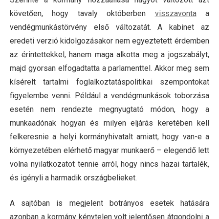
követően, hogy tavaly októberben
visszavonta
a
vendégmunkástörvény első változatát. A kabinet az
eredeti verzió kidolgozásakor nem egyeztetett érdemben
az érintettekkel, hanem maga alkotta meg a jogszabályt,
majd gyorsan elfogadtatta a parlamenttel. Akkor meg sem
kísérelt tartalmi foglalkoztatáspolitikai szempontokat
figyelembe venni. Például a vendégmunkások toborzása
esetén nem rendezte megnyugtató módon, hogy a
munkaadónak hogyan és milyen eljárás keretében kell
felkeresnie a helyi kormányhivatalt amiatt, hogy van-e a
környezetében elérhető magyar munkaerő – elegendő lett
volna nyilatkozatot tennie arról, hogy nincs hazai tartalék,
és igényli a harmadik országbelieket.
A sajtóban is megjelent botrányos esetek hatására
azonban a kormány kénytelen volt jelentősen átgondolni a