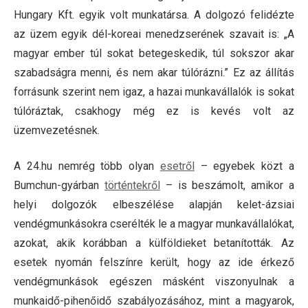
Hungary Kft. egyik volt munkatársa. A dolgozó felidézte
az üzem egyik dél-koreai menedzserének szavait is: „A
magyar ember túl sokat betegeskedik, túl sokszor akar
szabadságra menni, és nem akar túlórázni.” Ez az állítás
forrásunk szerint nem igaz, a hazai munkavállalók is sokat
túlóráztak, csakhogy még ez is kevés volt az
üzemvezetésnek.
A 24.hu nemrég több olyan
esetről
– egyebek közt a
Bumchun-gyárban
történtekről
– is beszámolt, amikor a
helyi dolgozók elbeszélése alapján kelet-ázsiai
vendégmunkásokra cserélték le a magyar munkavállalókat,
azokat, akik korábban a külföldieket betanították. Az
esetek nyomán felszínre került, hogy az ide érkező
vendégmunkások egészen másként viszonyulnak a
munkaidő-pihenőidő szabályozásához, mint a magyarok,