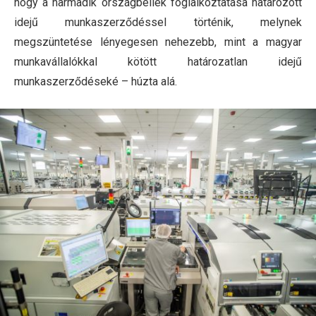
hogy a harmadik országbeliek foglalkoztatása határozott
idejű munkaszerződéssel történik, melynek
megszüntetése lényegesen nehezebb, mint a magyar
munkavállalókkal kötött határozatlan idejű
munkaszerződéseké – húzta alá.