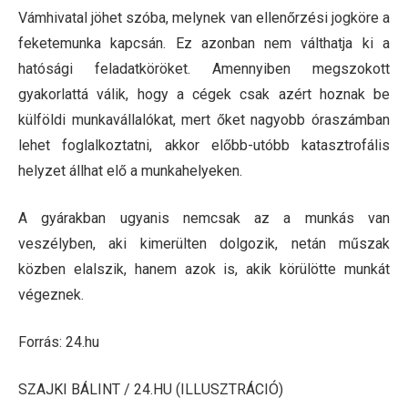
Vámhivatal jöhet szóba, melynek van ellenőrzési jogköre a
feketemunka kapcsán. Ez azonban nem válthatja ki a
hatósági feladatköröket. Amennyiben megszokott
gyakorlattá válik, hogy a cégek csak azért hoznak be
külföldi munkavállalókat, mert őket nagyobb óraszámban
lehet foglalkoztatni, akkor előbb-utóbb katasztrofális
helyzet állhat elő a munkahelyeken.
A gyárakban ugyanis nemcsak az a munkás van
veszélyben, aki kimerülten dolgozik, netán műszak
közben elalszik, hanem azok is, akik körülötte munkát
végeznek.
Forrás: 24.hu
SZAJKI BÁLINT / 24.HU (ILLUSZTRÁCIÓ)