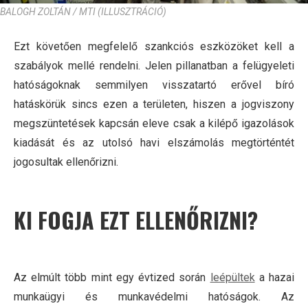
BALOGH ZOLTÁN / MTI (ILLUSZTRÁCIÓ)
Ezt követően megfelelő szankciós eszközöket kell a
szabályok mellé rendelni. Jelen pillanatban a felügyeleti
hatóságoknak semmilyen visszatartó erővel bíró
hatáskörük sincs ezen a területen, hiszen a jogviszony
megszüntetések kapcsán eleve csak a kilépő igazolások
kiadását és az utolsó havi elszámolás megtörténtét
jogosultak ellenőrizni.
KI FOGJA EZT ELLENŐRIZNI?
Az elmúlt több mint egy évtized során
leépültek
a hazai
munkaügyi és munkavédelmi hatóságok. Az