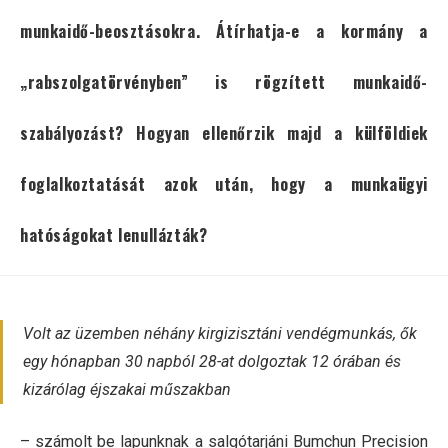
munkaidő-beosztásokra. Átírhatja-e a kormány a
„rabszolgatörvényben” is rögzített munkaidő-
szabályozást? Hogyan ellenőrzik majd a külföldiek
foglalkoztatását azok után, hogy a munkaügyi
hatóságokat lenullázták?
Volt az üzemben néhány kirgizisztáni vendégmunkás, ők
egy hónapban 30 napból 28-at dolgoztak 12 órában és
kizárólag éjszakai műszakban
– számolt be lapunknak a salgótarjáni Bumchun Precision