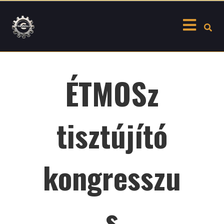
Skip
to
content
ÉTMOSz
tisztújító
kongresszu
s