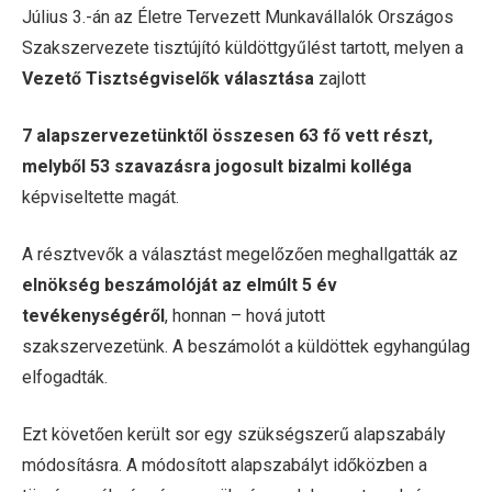
Július 3.-án az Életre Tervezett Munkavállalók Országos
Szakszervezete tisztújító küldöttgyűlést tartott, melyen a
Vezető Tisztségviselők választása
zajlott
7 alapszervezetünktől összesen 63 fő vett részt,
melyből 53 szavazásra jogosult bizalmi kolléga
képviseltette magát.
A résztvevők a választást megelőzően meghallgatták az
elnökség beszámolóját az elmúlt 5 év
tevékenységéről
, honnan – hová jutott
szakszervezetünk. A beszámolót a küldöttek egyhangúlag
elfogadták.
Ezt követően került sor egy szükségszerű alapszabály
módosításra. A módosított alapszabályt időközben a