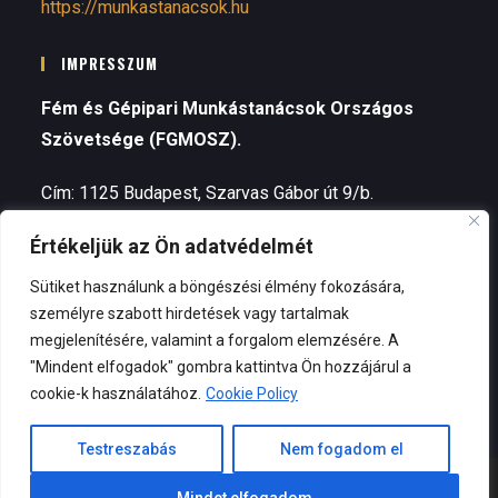
https://munkastanacsok.hu
IMPRESSZUM
Fém és Gépipari Munkástanácsok Országos
Szövetsége (FGMOSZ).
Cím: 1125 Budapest, Szarvas Gábor út 9/b.
Értékeljük az Ön adatvédelmét
Telefon: +3630 964 3422 (Valovits Nóra, alelnök)
Sütiket használunk a böngészési élmény fokozására,
Elnök – Kozma Zsolt
személyre szabott hirdetések vagy tartalmak
megjelenítésére, valamint a forgalom elemzésére. A
E-mail:
fgmosz@munkastanacsok.eu
"Mindent elfogadok" gombra kattintva Ön hozzájárul a
cookie-k használatához.
Cookie Policy
Testreszabás
Nem fogadom el
© COPYRIGHT 2024 | FÉM- ÉS GÉPIPARI MUNKÁSTANÁCSOK