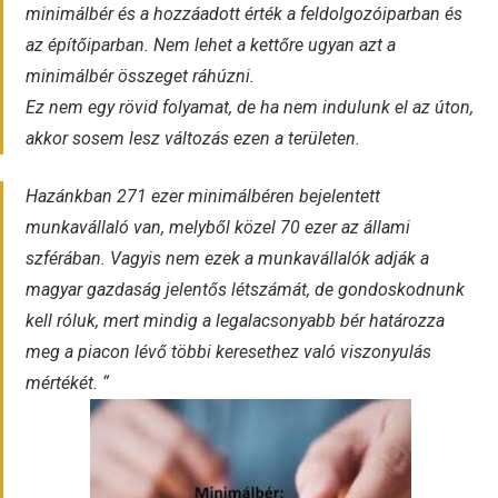
minimálbér és a hozzáadott érték a feldolgozóiparban és
az építőiparban. Nem lehet a kettőre ugyan azt a
minimálbér összeget ráhúzni.
Ez nem egy rövid folyamat, de ha nem indulunk el az úton,
akkor sosem lesz változás ezen a területen.
Hazánkban 271 ezer minimálbéren bejelentett
munkavállaló van, melyből közel 70 ezer az állami
szférában. Vagyis nem ezek a munkavállalók adják a
magyar gazdaság jelentős létszámát, de gondoskodnunk
kell róluk, mert mindig a legalacsonyabb bér határozza
meg a piacon lévő többi keresethez való viszonyulás
mértékét. “