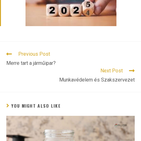
READ
Previous Post
MORE
Merre tart a járműipar?
ARTICLES
Next Post
Munkavédelem és Szakszervezet
YOU MIGHT ALSO LIKE