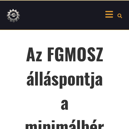
Skip
to
content
Az FGMOSZ
álláspontja
a
minimálbér