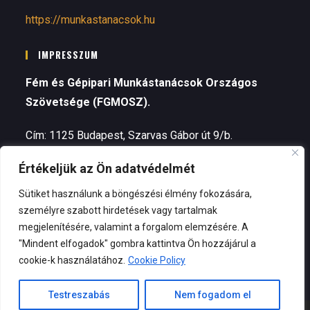
https://munkastanacsok.hu
IMPRESSZUM
Fém és Gépipari Munkástanácsok Országos
Szövetsége (FGMOSZ).
Cím: 1125 Budapest, Szarvas Gábor út 9/b.
Értékeljük az Ön adatvédelmét
Telefon: +3630 964 3422 (Valovits Nóra, alelnök)
Sütiket használunk a böngészési élmény fokozására,
Elnök – Kozma Zsolt
személyre szabott hirdetések vagy tartalmak
megjelenítésére, valamint a forgalom elemzésére. A
E-mail:
fgmosz@munkastanacsok.eu
"Mindent elfogadok" gombra kattintva Ön hozzájárul a
cookie-k használatához.
Cookie Policy
Testreszabás
Nem fogadom el