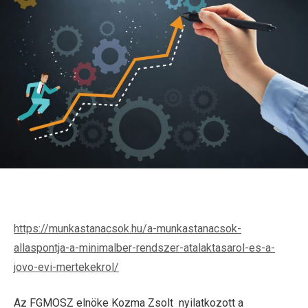
https://munkastanacsok.hu/a-munkastanacsok-
allaspontja-a-minimalber-rendszer-atalaktasarol-es-a-
jovo-evi-mertekekrol/
Az FGMOSZ elnöke Kozma Zsolt nyilatkozott a