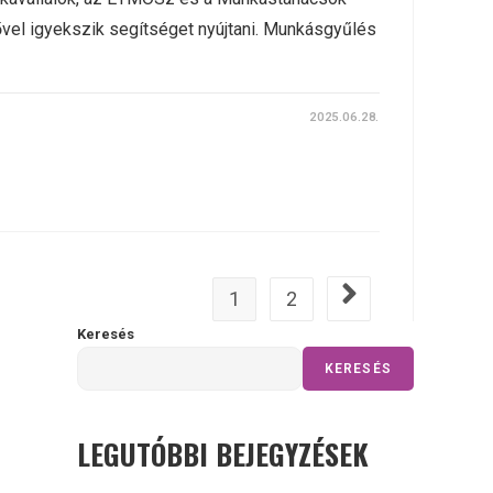
el igyekszik segítséget nyújtani. Munkásgyűlés
2025.06.28.
1
2
Go to the next page
Keresés
KERESÉS
LEGUTÓBBI BEJEGYZÉSEK