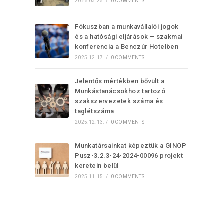
2026.03.25.
/
0 COMMENTS
Fókuszban a munkavállalói jogok
és a hatósági eljárások – szakmai
konferencia a Benczúr Hotelben
2025.12.17.
/
0 COMMENTS
Jelentős mértékben bővült a
Munkástanácsokhoz tartozó
szakszervezetek száma és
taglétszáma
2025.12.13.
/
0 COMMENTS
Munkatársainkat képeztük a GINOP
Pusz-3.2.3-24-2024-00096 projekt
keretein belül
2025.11.15.
/
0 COMMENTS