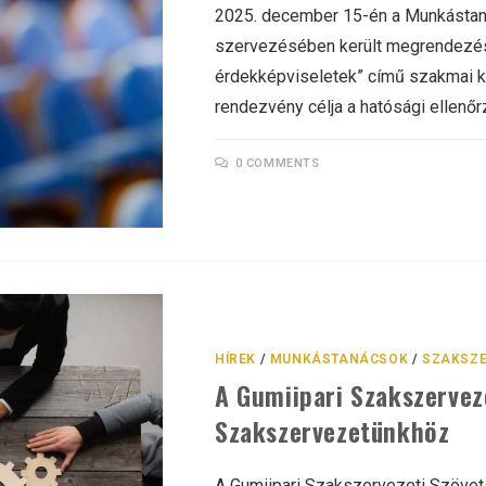
2025. december 15-én a Munkásta
szervezésében került megrendezésr
érdekképviseletek” című szakmai ko
rendezvény célja a hatósági ellenő
0 COMMENTS
HÍREK
/
MUNKÁSTANÁCSOK
/
SZAKSZE
A Gumiipari Szakszervez
Szakszervezetünkhöz
A Gumiipari Szakszervezeti Szövets