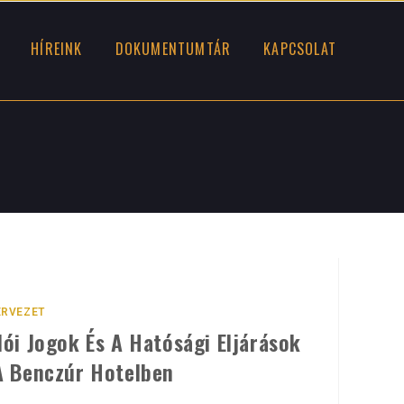
HÍREINK
DOKUMENTUMTÁR
KAPCSOLAT
RVEZET
ói Jogok És A Hatósági Eljárások
A Benczúr Hotelben