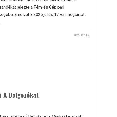
zándékát jelezte a Fém-és Gépipari
ébe, amelyet a 2025.július 17.-én megtartott
 …
2025.07.18.
i A Dolgozókat
unkavállalók, az ÉTMOSz és a Munkástanácsok