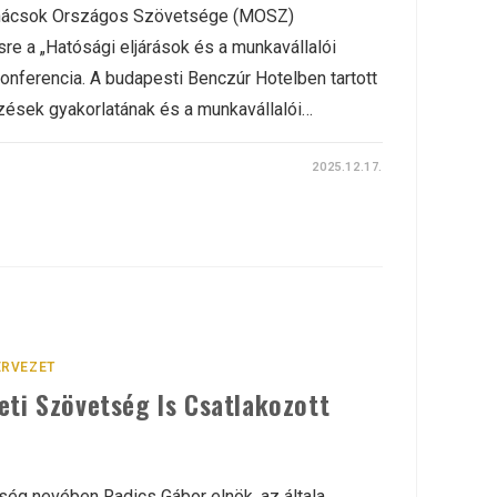
nácsok Országos Szövetsége (MOSZ)
e a „Hatósági eljárások és a munkavállalói
nferencia. A budapesti Benczúr Hotelben tartott
rzések gyakorlatának és a munkavállalói…
2025.12.17.
RVEZET
eti Szövetség Is Csatlakozott
ég nevében Radics Gábor elnök, az általa