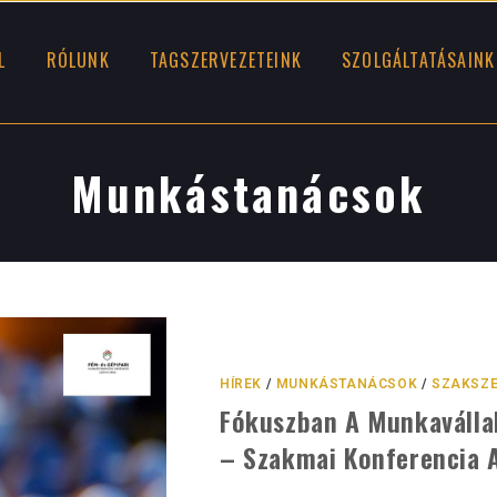
L
RÓLUNK
TAGSZERVEZETEINK
SZOLGÁLTATÁSAINK
Munkástanácsok
HÍREK
/
MUNKÁSTANÁCSOK
/
SZAKSZE
Fókuszban A Munkavállal
– Szakmai Konferencia 