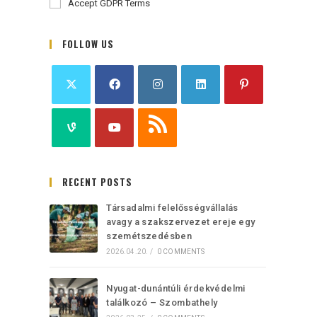
Accept GDPR Terms
FOLLOW US
RECENT POSTS
Társadalmi felelősségvállalás
avagy a szakszervezet ereje egy
szemétszedésben
2026.04.20.
/
0 COMMENTS
Nyugat-dunántúli érdekvédelmi
találkozó – Szombathely