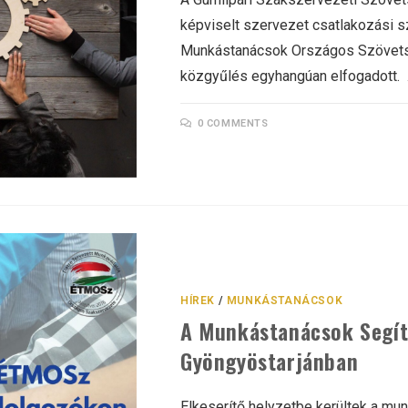
képviselt szervezet csatlakozási s
Munkástanácsok Országos Szövetség
közgyűlés egyhangúan elfogadott.
0 COMMENTS
HÍREK
/
MUNKÁSTANÁCSOK
A Munkástanácsok Segít
Gyöngyöstarjánban
Elkeserítő helyzetbe kerültek a m