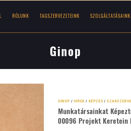
L
RÓLUNK
TAGSZERVEZETEINK
SZOLGÁLTATÁSAINK
Ginop
GINOP
/
HÍREK
/
KÉPZÉS
/
SZAKSZERV
Munkatársainkat Képezt
00096 Projekt Keretein 