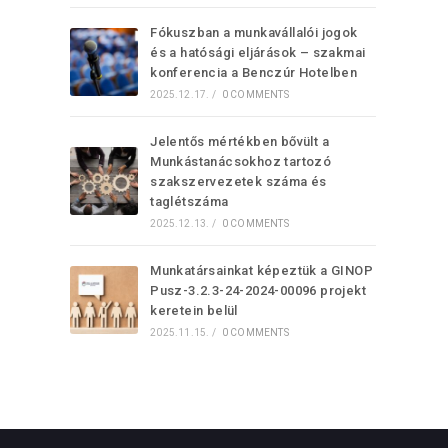
Fókuszban a munkavállalói jogok
és a hatósági eljárások – szakmai
konferencia a Benczúr Hotelben
2025.12.17.
/
0 COMMENTS
Jelentős mértékben bővült a
Munkástanácsokhoz tartozó
szakszervezetek száma és
taglétszáma
2025.12.13.
/
0 COMMENTS
Munkatársainkat képeztük a GINOP
Pusz-3.2.3-24-2024-00096 projekt
keretein belül
2025.11.15.
/
0 COMMENTS