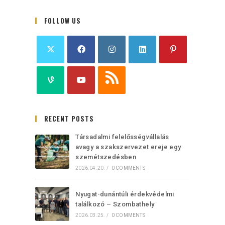
FOLLOW US
RECENT POSTS
Társadalmi felelősségvállalás
avagy a szakszervezet ereje egy
szemétszedésben
2026.04.20.
/
0 COMMENTS
Nyugat-dunántúli érdekvédelmi
találkozó – Szombathely
2026.03.25.
/
0 COMMENTS