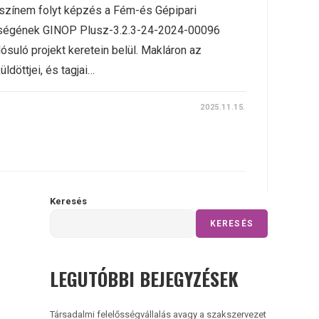
színem folyt képzés a Fém-és Gépipari
ségének GINOP Plusz-3.2.3-24-2024-00096
suló projekt keretein belül. Makláron az
döttjei, és tagjai…
2025.11.15.
Keresés
KERESÉS
LEGUTÓBBI BEJEGYZÉSEK
Társadalmi felelősségvállalás avagy a szakszervezet