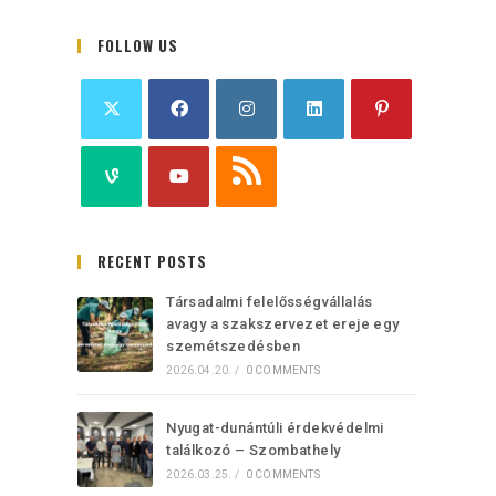
FOLLOW US
RECENT POSTS
Társadalmi felelősségvállalás
avagy a szakszervezet ereje egy
szemétszedésben
2026.04.20.
/
0 COMMENTS
Nyugat-dunántúli érdekvédelmi
találkozó – Szombathely
2026.03.25.
/
0 COMMENTS