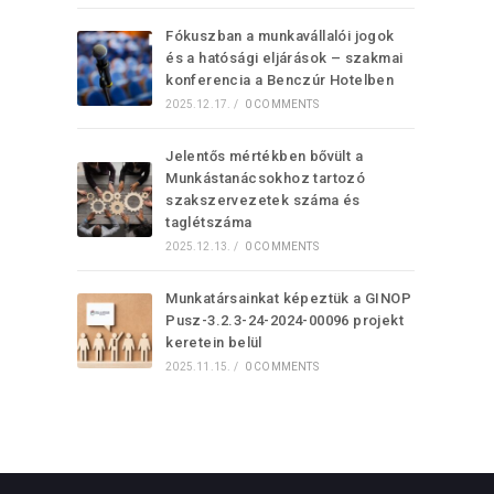
Fókuszban a munkavállalói jogok
és a hatósági eljárások – szakmai
konferencia a Benczúr Hotelben
2025.12.17.
/
0 COMMENTS
Jelentős mértékben bővült a
Munkástanácsokhoz tartozó
szakszervezetek száma és
taglétszáma
2025.12.13.
/
0 COMMENTS
Munkatársainkat képeztük a GINOP
Pusz-3.2.3-24-2024-00096 projekt
keretein belül
2025.11.15.
/
0 COMMENTS